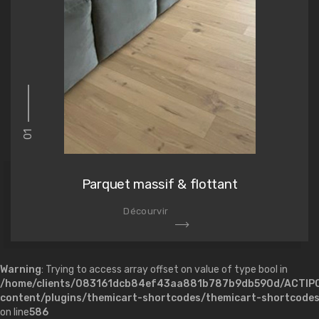
01
Parquet massif & flottant
Décourvir
Warning
: Trying to access array offset on value of type bool in
/home/clients/083161dcb84ef43aa881b787b9db590d/ACTIP
content/plugins/themicart-shortcodes/themicart-shortcode
on line
586