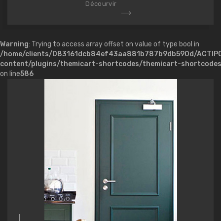
Décourvir
Warning
: Trying to access array offset on value of type bool in
/home/clients/083161dcb84ef43aa881b787b9db590d/ACTIP
content/plugins/themicart-shortcodes/themicart-shortcode
on line
586