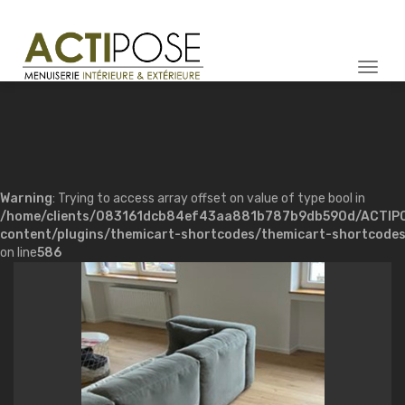
Togg
navi
Warning
: Trying to access array offset on value of type bool in
/home/clients/083161dcb84ef43aa881b787b9db590d/ACTIP
content/plugins/themicart-shortcodes/themicart-shortcode
on line
586