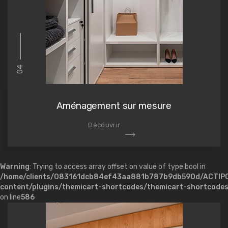
04
Aménagement sur mesure
Découvrir
Warning
: Trying to access array offset on value of type bool in
/home/clients/083161dcb84ef43aa881b787b9db590d/ACTIP
content/plugins/themicart-shortcodes/themicart-shortcode
on line
586