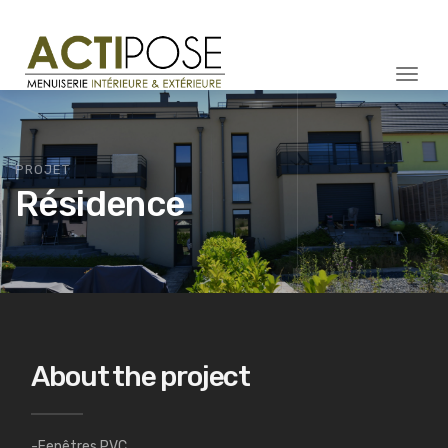
Togg
navi
PROJET
Résidence
About the project
-Fenêtres PVC